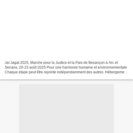
Jaï Jagat 2025, Marche pour la Justice et la Paix de Besançon à Arc et
Senans, 20-23 août 2025 Pour une harmonie humaine et environnementale
Chaque étape peut être rejointe indépendamment des autres. Hébergement
en camping ou en gîte sur demande, Repas...