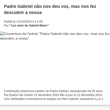
Padre Gabriel não nos deu voz, mas nos fez
descobrir a nossa
Publié le 23/12/2024 à 21:06
Par
"Les amis de Gabriel Maire"
Celebração rememora martírio de Padre Gabriel, assassinado há 35 anos
Par:Elaine Dal Gobbo 22 décembre 2024 Mis à jour le 22 décembre 2024
Une célébration commémore le martyre du Père Gabriel, assassiné il y a 35
ans "S’ils font taire la voix des prophètes...