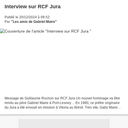
Interview sur RCF Jura
Publié le 20/12/2024 à 08:52
Par
"Les amis de Gabriel Maire"
Message de Guillaume Rochon sur RCF Jura Un nouvel hommage va être
rendu au père Gabriel Maire à Port-Lesney… En 1980, ce prêtre originaire
du Jura a été envoyé en mission à Vitoria au Brésil. Très vite, Gaby Maire
soutient le peuple chrétien des quartiers...