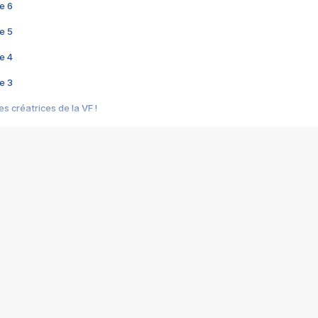
e 6
e 5
e 4
e 3
s créatrices de la VF !
e 2
e 1
e Mektoub My Love arrive enfin ! Rencontre avec Shaïn Boumedine et Sal
i : après Toni en famille
elle réalise le bouleversant Dites lui que je l'aime
ais ! Rencontre autour de Vie privée de Rebecca Zlotowski
 de Marguerite, Grave... Rencontre avec Ella Rumpf
 Les Rêveurs, un film intime sur la santé mentale